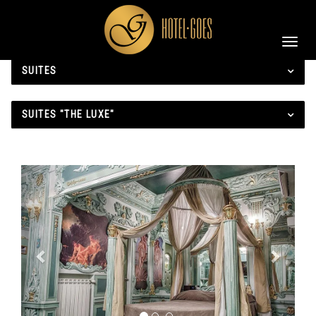
Toggl
navig
SUITES
SUITES "THE LUXE"
Previous
Next