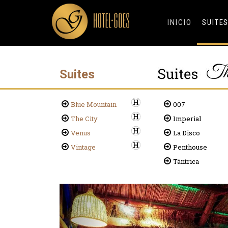
INICIO
SUITE
Suites
Blue Mountain
007
The City
Imperial
Venus
La Disco
Vintage
Penthouse
Tántrica
Previous