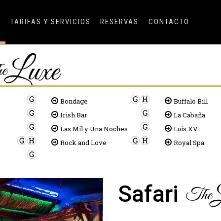
S
TARIFAS Y SERVICIOS
RESERVAS
CONTACTO
Bondage
Buffalo Bill
Irish Bar
La Cabaña
Las Mil y Una Noches
Luis XV
Rock and Love
Royal Spa
Next
Safari