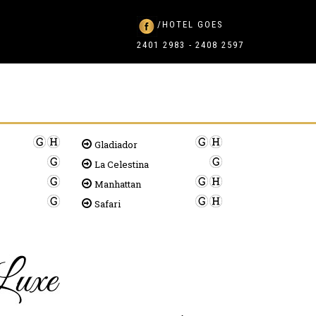
/HOTEL GOES
2401 2983 - 2408 2597
Gladiador
La Celestina
Manhattan
Safari