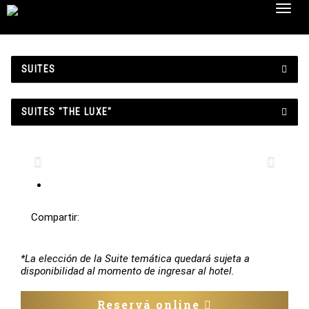
Toggl
navig
SUITES
SUITES "THE LUXE"
Previous
Next
Compartir:
*La elección de la Suite temática quedará sujeta a
disponibilidad al momento de ingresar al hotel.
Reservá online